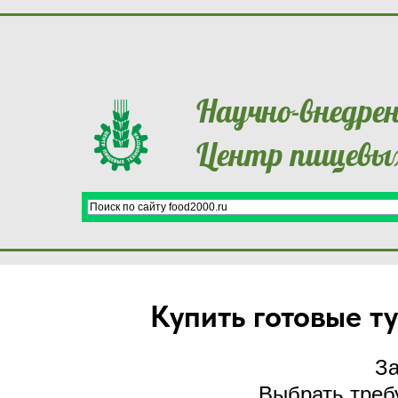
Научно-внедре
Центр пищевых
Готовые технические условия
Купить готовые т
За
Выбрать треб