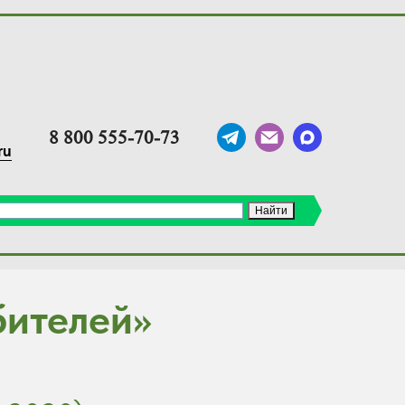
8 800 555-70-73
ru
бителей»