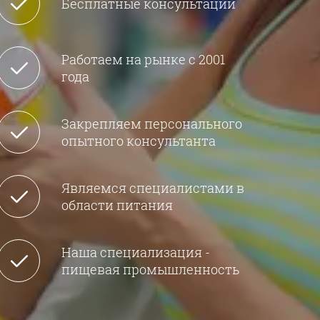
Бесплатные консультации
Работаем на рынке с 2001
года
Закрепляем персонального
опытного консультанта
Являемся специалистами в
области питания
Наша специализация -
пищевая промышленность