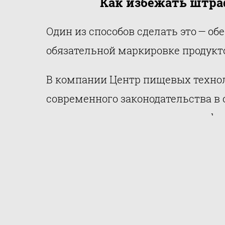
Как избежать штра
Один из способов сделать это — о
обязательной маркировке продукт
В компании Центр пищевых технол
современного законодательства в
помогут грамотно составить инфо
Мы понимаем важность верной мар
законодательства без соблюдения
информацию вынесенную на этикет
соответствие ваших этикеток вс