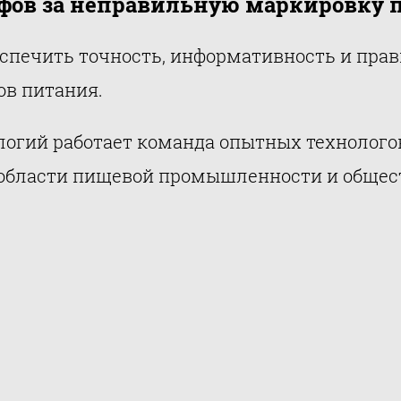
фов за неправильную маркировку 
беспечить точность, информативность и пра
ов питания.
огий работает команда опытных технолого
 области пищевой промышленности и общес
рмацию для размещения на этикетках проду
кировки продуктов питания, когда речь иде
 которых можно получить штрафы и другие
ки пищевых продуктов, и мы будем работат
ем соответствующим нормам.