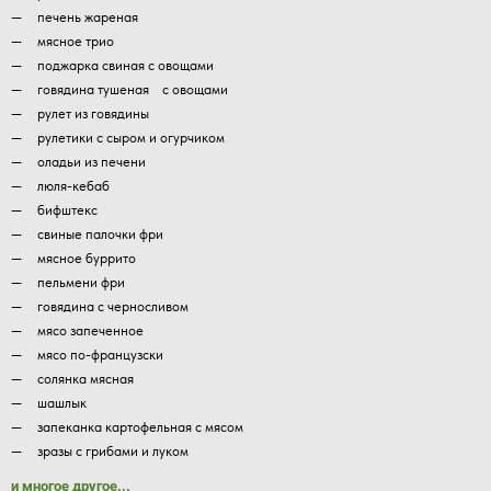
печень жареная
мясное трио
поджарка свиная с овощами
говядина тушеная с овощами
рулет из говядины
рулетики с сыром и огурчиком
оладьи из печени
люля-кебаб
бифштекс
свиные палочки фри
мясное буррито
пельмени фри
говядина с черносливом
мясо запеченное
мясо по-французски
солянка мясная
шашлык
запеканка картофельная с мясом
зразы с грибами и луком
и многое другое...