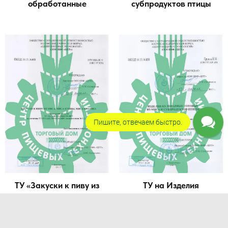
обработанные
субпродуктов птицы
Пишите, отвечаем быстро.
ТУ «Закуски к пиву из
ТУ на Изделия
мяса, мяса птицы, мяса
кулинарные готовые из
кролика»
мяса и субпродуктов
птицы купить