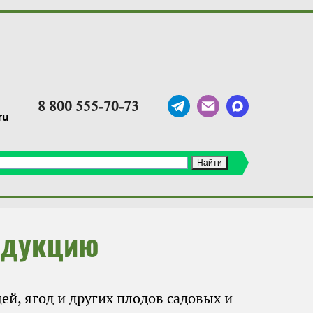
8 800 555-70-73
ru
одукцию
й, ягод и других плодов садовых и