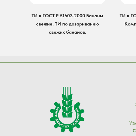
ТИ к ГОСТ Р 51603-2000 Бананы
ТИ к Г
свежие. ТИ по дозариванию
Комп
свежих бананов.
Ув
п