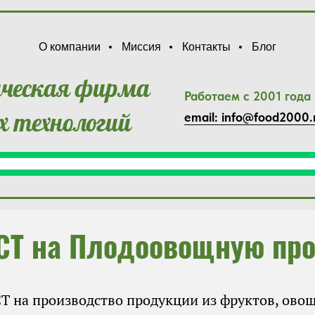
О компании
Миссия
Контакты
Блог
нческая фирма
Работаем с 2001 года
 технологий
email: info@food2000.
ОСТ на Плодоовощную пр
Т на производство продукции из фруктов, овоще